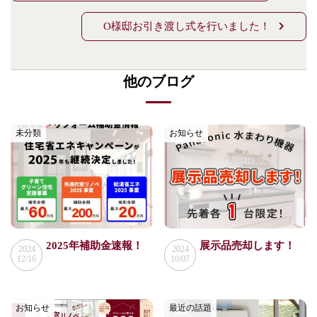
稿
O様邸お引き渡し式を行いました！
ナ
ビ
他のブログ
ゲ
ー
シ
未分類
お知らせ
ョ
ン
2025年補助金速報！
展示品売却します！
2024
2024
12/16
10/07
お知らせ
最近の話題