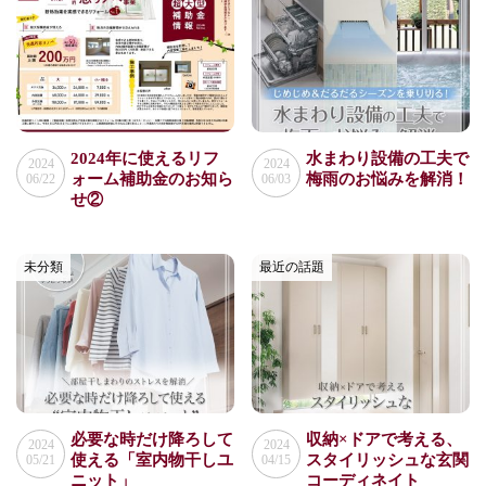
2024年に使えるリフ
水まわり設備の工夫で
2024
2024
ォーム補助金のお知ら
梅雨のお悩みを解消！
06/22
06/03
せ②
未分類
最近の話題
必要な時だけ降ろして
収納×ドアで考える、
2024
2024
使える「室内物干しユ
スタイリッシュな玄関
05/21
04/15
ニット」
コーディネイト