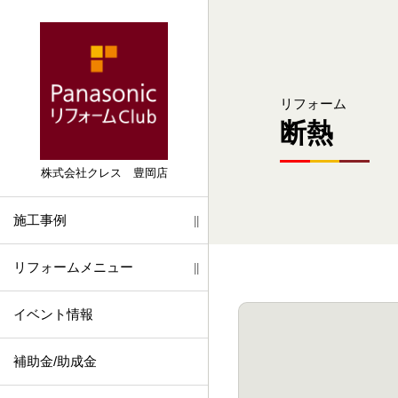
オンライン相談
リフォーム
おうちまるごと
断熱
お問い合わせ・資料請求
店舗情報
二世帯
おうちまるごと
株式会社クレス 豊岡店
故障・修理依頼
スタッフ紹介
中古住宅
二世帯
施工事例
水まわり
中古住宅
リフォームメニュー
内装
水まわり
イベント情報
外装・エクステリア
内装
補助金/助成金
省エネ・断熱・バリアフリー
外装・エクステリア