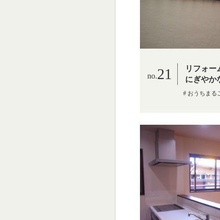
リフォー
21
にぎやか
おうちまる