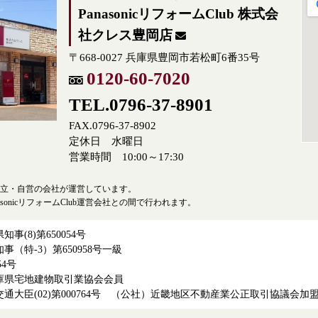
PanasonicリフォームClub 株式会
社クレス豊岡店
〒668-0027 兵庫県豊岡市若松町6番35号
0120-60-7020
TEL.0796-37-8901
FAX.0796-37-8902
定休日 水曜日
営業時間 10:00～17:30
ubは、独立・自営の会社が運営しています。
asonicリフォームClub運営会社との間で行われます。
(8)第650054号
（特-3）第650958号一級
54号
庫県宅地建物取引業協会会員
通大臣(02)第000764号 （公社）近畿地区不動産業公正取引協議会加