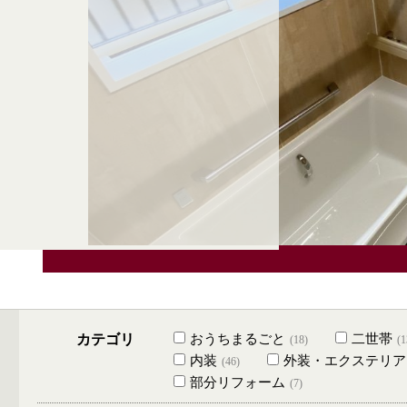
カテゴリ
おうちまるごと
二世帯
(18)
(1
内装
外装・エクステリア
(46)
部分リフォーム
(7)