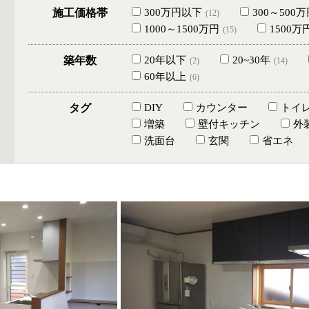
施工価格帯
300万円以下
300～500
(12)
1000～1500万円
1500
(15)
築年数
20年以下
20~30年
(2)
(14)
60年以上
(6)
タグ
DIY
カウンター
トイ
増築
壁付キッチン
外
洗面台
玄関
省エネ