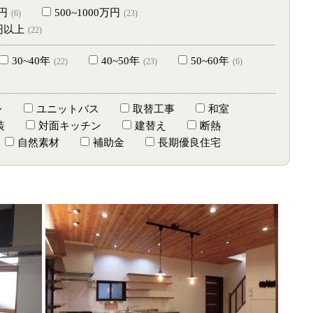
万円
500~1000万円
(6)
(23)
万円以上
(22)
30~40年
40~50年
50~60年
(22)
(23)
(6)
レ
ユニットバス
取替工事
和室
装
対面キッチン
建替え
断熱
自然素材
補助金
長期優良住宅