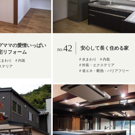
グママの愛情いっぱい
42
安心して長く住める家
宅リフォーム
水まわり
内装
水まわり
内装
外装・エクステリア
ステリア
省エネ・断熱・バリアフリー