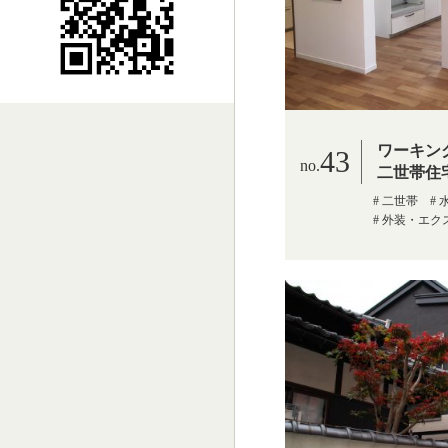
ワーキン
43
二世帯住
二世帯
外装・エク