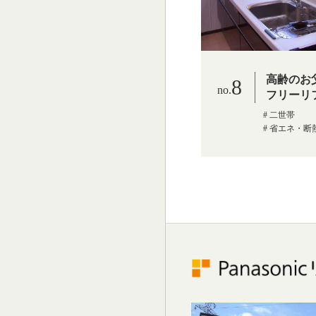
高齢のお
8
フリーリ
二世帯
省エネ・断