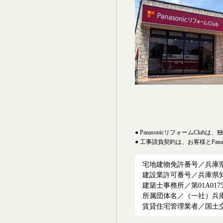
● PanasonicリフォームCl
● 工事請負契約は、お客様とPan
宅地建物免許番号／兵庫県知事
建設業許可番号／兵庫県知事
建築士事務所／第01A017
所属団体名／（一社）兵
賃貸住宅管理業者／国土交